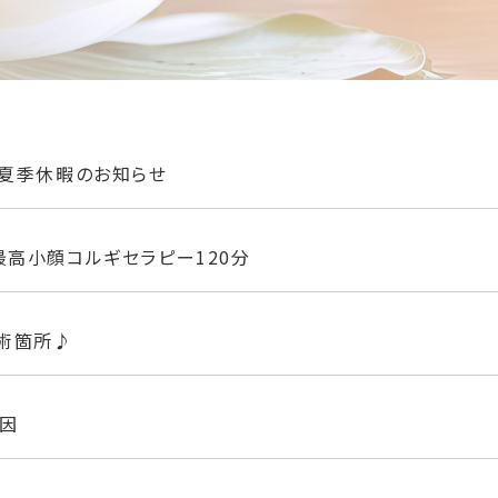
と夏季休暇のお知らせ
最高小顔コルギセラピー120分
施術箇所♪
因