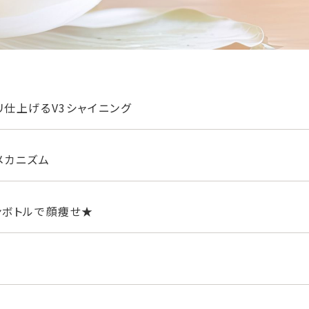
仕上げるV3シャイニング
メカニズム
ンボトルで顔痩せ★